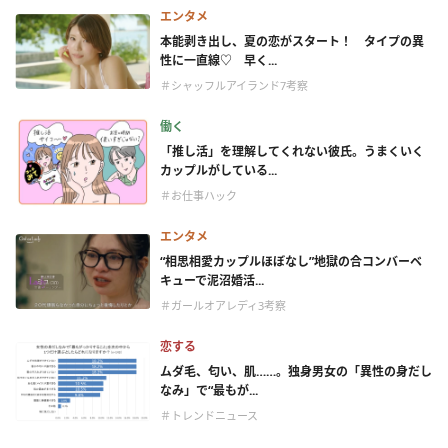
エンタメ
本能剥き出し、夏の恋がスタート！ タイプの異
性に一直線♡ 早く...
＃シャッフルアイランド7考察
働く
「推し活」を理解してくれない彼氏。うまくいく
カップルがしている...
＃お仕事ハック
エンタメ
“相思相愛カップルほぼなし”地獄の合コンバーベ
キューで泥沼婚活...
＃ガールオアレディ3考察
恋する
ムダ毛、匂い、肌……。独身男女の「異性の身だし
なみ」で“最もが...
＃トレンドニュース