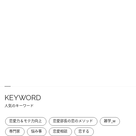
KEYWORD
人気のキーワード
恋愛力＆モテ力向上
恋愛部長の恋のメソッド
雑学_w
専門家
悩み事
恋愛相談
恋する