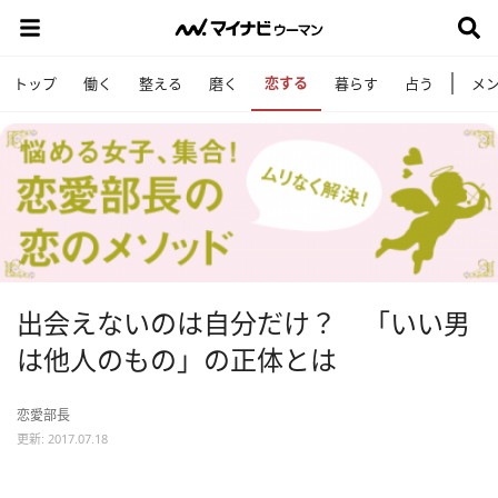
恋する
トップ
働く
整える
磨く
暮らす
占う
メ
出会えないのは自分だけ？ 「いい男
は他人のもの」の正体とは
恋愛部長
更新: 2017.07.18