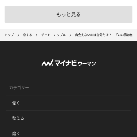
もっと見る
トップ
恋する
デート・カップル
出会えないのは自分だけ？ 「いい男は他人
カテゴリー
働く
整える
磨く