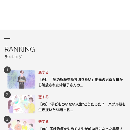
RANKING
ランキング
恋する
【#4】「家の呪縛を断ち切りたい」地元の男尊女卑か
ら解放された紗希子さんの...
恋する
【#5】“子どものいない人生”どうだった？ バブル期を
生き抜いた56歳・佐...
恋する
【#6】不妊治療をやめて人生が前向きになった美南さ