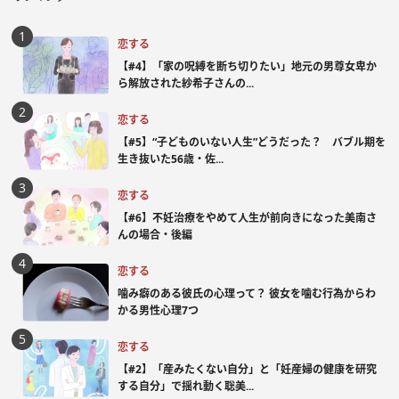
恋する
【#4】「家の呪縛を断ち切りたい」地元の男尊女卑か
ら解放された紗希子さんの...
恋する
【#5】“子どものいない人生”どうだった？ バブル期を
生き抜いた56歳・佐...
恋する
【#6】不妊治療をやめて人生が前向きになった美南さ
んの場合・後編
恋する
噛み癖のある彼氏の心理って？ 彼女を噛む行為からわ
かる男性心理7つ
恋する
【#2】「産みたくない自分」と「妊産婦の健康を研究
する自分」で揺れ動く聡美...