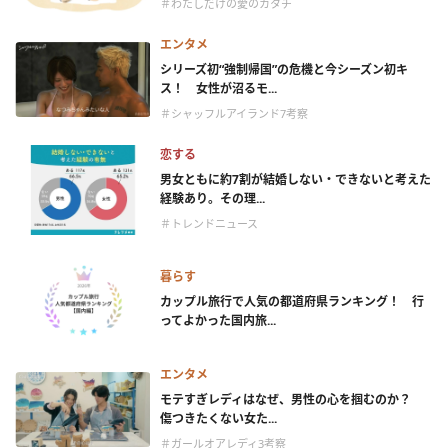
＃わたしだけの愛のカタチ
エンタメ
シリーズ初“強制帰国”の危機と今シーズン初キ
ス！ 女性が沼るモ...
＃シャッフルアイランド7考察
恋する
男女ともに約7割が結婚しない・できないと考えた
経験あり。その理...
＃トレンドニュース
暮らす
カップル旅行で人気の都道府県ランキング！ 行
ってよかった国内旅...
エンタメ
モテすぎレディはなぜ、男性の心を掴むのか？
傷つきたくない女た...
＃ガールオアレディ3考察