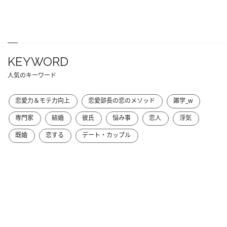
KEYWORD
人気のキーワード
恋愛力＆モテ力向上
恋愛部長の恋のメソッド
雑学_w
専門家
結婚
彼氏
悩み事
恋人
浮気
既婚
恋する
デート・カップル