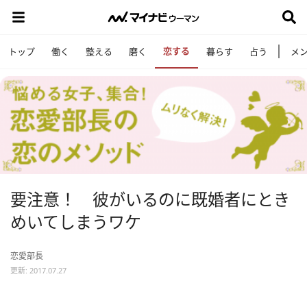
恋する
トップ
働く
整える
磨く
暮らす
占う
メ
要注意！ 彼がいるのに既婚者にとき
めいてしまうワケ
恋愛部長
更新: 2017.07.27