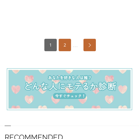
…
1
2
RECOMMENDED