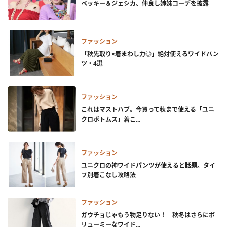
ベッキー＆ジェシカ、仲良し姉妹コーデを披露
ファッション
「秋先取り×着まわし力◎」絶対使えるワイドパン
ツ・4選
ファッション
これはマストハブ。今買って秋まで使える「ユニ
クロボトムス」着こ...
ファッション
ユニクロの神ワイドパンツが使えると話題。タイ
プ別着こなし攻略法
ファッション
ガウチョじゃもう物足りない！ 秋冬はさらにボ
リューミーなワイド...