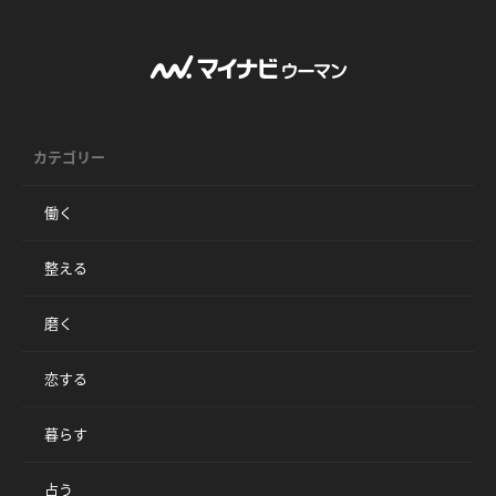
カテゴリー
働く
整える
磨く
恋する
暮らす
占う