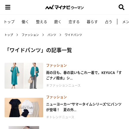
トップ
働く
整える
磨く
恋する
暮らす
占う
メ
トップ
ファッション
パンツ
ワイドパンツ
「ワイドパンツ」の記事一覧
ファッション
雨の日も、春の装いもこれ一着で。KEYUCA「す
ごナノ撥水」シ...
＃ファッションニュース
ファッション
ニューヨーカー“サマータイムシリーズ”にパンツ
が登場！ 夏の外...
＃トレンドニュース