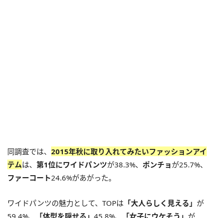
同調査では、
2015年秋に取り入れてみたいファッションアイ
テム
は、
第1位にワイドパンツ
が38.3%、
ポンチョ
が25.7%、
ファーコート
24.6%があがった。
ワイドパンツの魅力として、TOPは
「大人らしく見える」
が
59.4%、
「体型を隠せる」
45.8%、
「女子にウケそう」
が