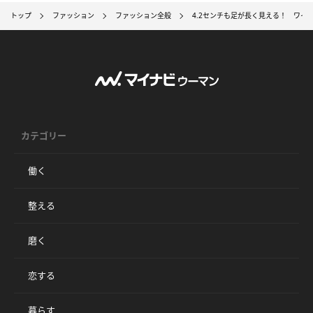
トップ
ファッション
ファッション全般
4.2センチも足が長く見える！ ワイ
カテゴリー
働く
整える
磨く
恋する
暮らす