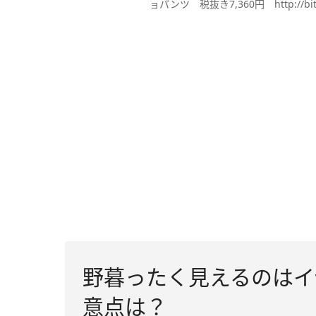
ョパンツ 税抜き7,360円 http://bit.l
野暮ったく見えるのはイ
意点は？