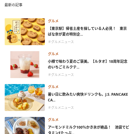
最新の記事
グルメ
【東京駅】帰省土産を探している人必見！ 東京
ばな奈が夏の特別企...
＃グルメニュース
グルメ
小樽で味わう夏のご褒美。【ルタオ】18周年記念
のいちごミルクテ...
＃グルメニュース
グルメ
暑い日に飲みたい爽快ドリンクも。J.S. PANCAKE
CA...
＃グルメニュース
グルメ
アーモンドミルク100％かき氷が絶品！ 池袋でビ
タミンEたっぷ...