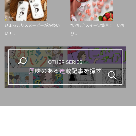
ひょっこりスヌーピーがかわい
“いちご”スイーツ集合！ いち
い！...
び...