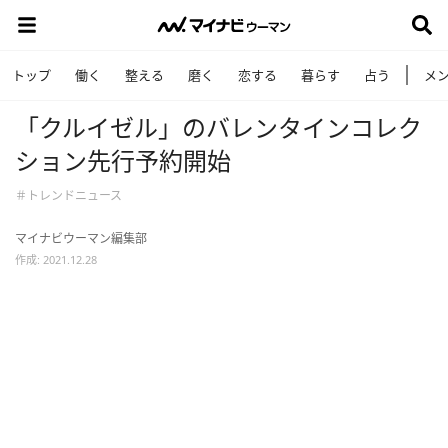
トップ
働く
整える
磨く
恋する
暮らす
占う
メ
「クルイゼル」のバレンタインコレク
ション先行予約開始
＃トレンドニュース
マイナビウーマン編集部
作成: 2021.12.28