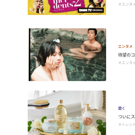
＃エンタ
エンタメ
待望のコ
＃エンタ
磨く
ついにス
＃トレン