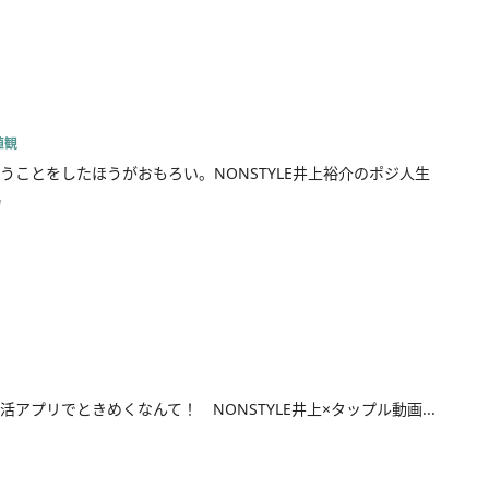
値観
うことをしたほうがおもろい。NONSTYLE井上裕介のポジ人生
w
活アプリでときめくなんて！ NONSTYLE井上×タップル動画...