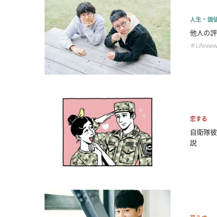
人生・価
他人の評
＃Lifevie
恋する
自衛隊彼
説