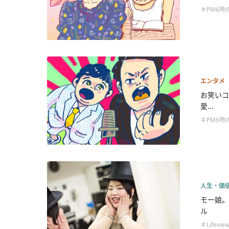
＃PM6時
エンタメ
お笑いコ
愛...
＃PM6時
人生・価
モー娘。
ル
＃Lifevie