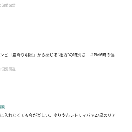
の偏愛図鑑
ンビ「霜降り明星」から感じる“相方”の特別さ ＃PM6時の偏
の偏愛図鑑
値観
に入れなくても今が楽しい。ゆりやんレトリィバァ27歳のリア
w