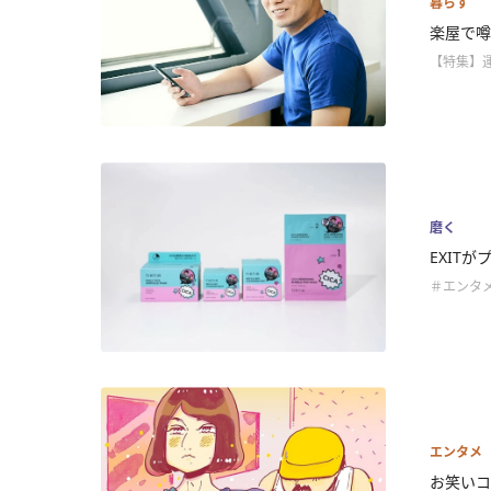
暮らす
楽屋で噂
【特集】
磨く
EXIT
＃エンタ
エンタメ
お笑いコ