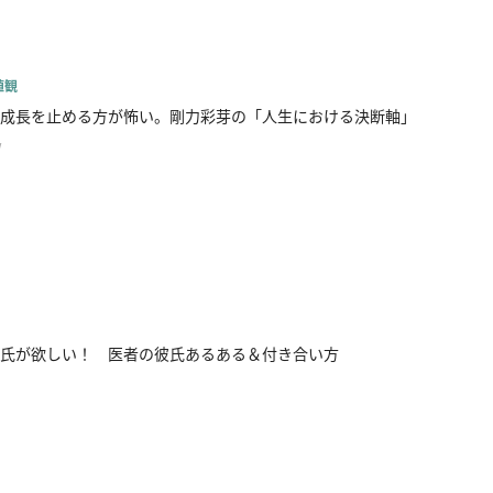
値観
成長を止める方が怖い。剛力彩芽の「人生における決断軸」
w
氏が欲しい！ 医者の彼氏あるある＆付き合い方