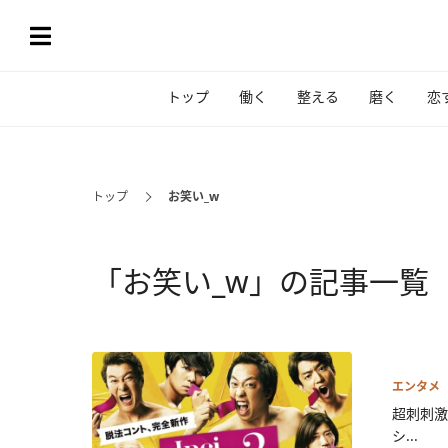
トップ
働く
整える
磨く
恋
トップ
お笑い_w
「お笑い_w」の記事一覧
エンタメ
超刺刺激
シ...