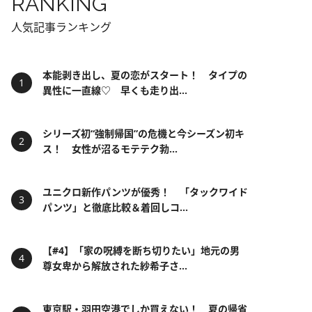
RANKING
人気記事ランキング
本能剥き出し、夏の恋がスタート！ タイプの
異性に一直線♡ 早くも走り出...
シリーズ初“強制帰国”の危機と今シーズン初キ
ス！ 女性が沼るモテテク勃...
ユニクロ新作パンツが優秀！ 「タックワイド
パンツ」と徹底比較＆着回しコ...
【#4】「家の呪縛を断ち切りたい」地元の男
尊女卑から解放された紗希子さ...
東京駅・羽田空港でしか買えない！ 夏の帰省