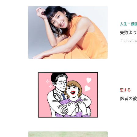
人生・価
失敗より
＃Lifevie
恋する
医者の彼