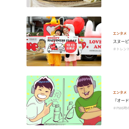
エンタメ
スヌーピ
＃トレン
エンタメ
『オード
＃PM6時