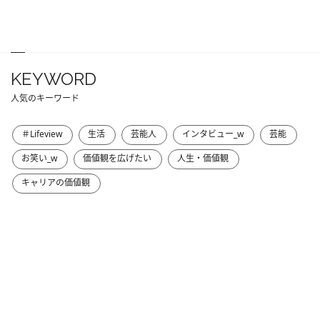
KEYWORD
人気のキーワード
＃Lifeview
生活
芸能人
インタビュー_w
芸能
お笑い_w
価値観を広げたい
人生・価値観
キャリアの価値観