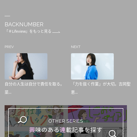
BACKNUMBER
「＃Lifeview」をもっと見る
PREV
NEXT
自分の人生は自分で責任を取る。
「力を抜く作業」が大切。吉岡聖
菜...
恵...