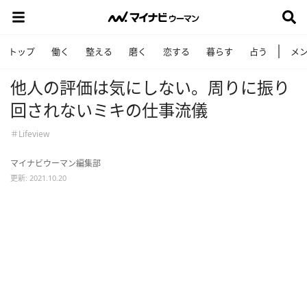
トップ
働く
整える
磨く
恋する
暮らす
占う
メ
他人の評価は気にしない。周りに振り
回されないミキの仕事流儀
＃Lifeview
マイナビウーマン編集部
更新: 2021.10.20