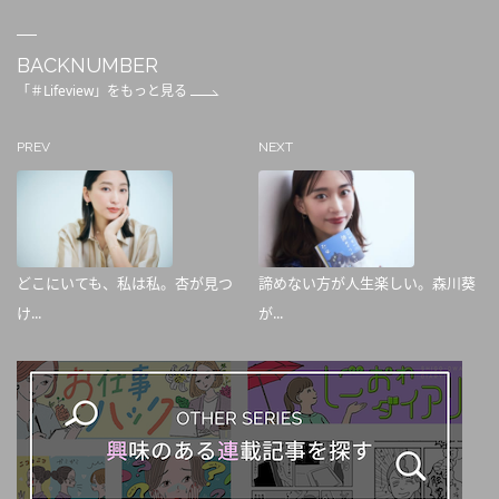
BACKNUMBER
「＃Lifeview」をもっと見る
PREV
NEXT
どこにいても、私は私。杏が見つ
諦めない方が人生楽しい。森川葵
け...
が...