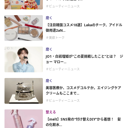
＃ビューティーニュース
磨く
【注目韓国コスメ18選】Lakaのチーク、アイドル
御用達2aN...
＃美欲トーク
磨く
JO1・白岩瑠姫が“この夏挑戦したこと”とは？ ジ
ョー マロー...
＃ビューティーニュース
磨く
美容医療か、コスメデコルテか。エイジングケア
クリームもここまで...
＃ビューティーニュース
整える
【melt】SNS発の“付け替えDIY”から着想！ 髪
の化粧水...