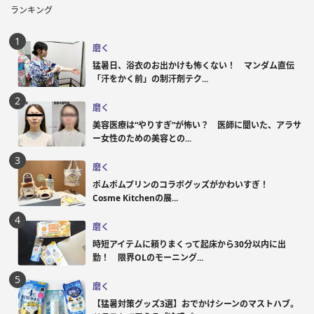
ランキング
磨く
猛暑日、浴衣のお出かけも怖くない！ マンダム直伝
「汗をかく前」の制汗剤テク...
磨く
美容医療は“やりすぎ”が怖い？ 医師に聞いた、アラサ
ー女性のための美容との...
磨く
ポムポムプリンのコラボグッズがかわいすぎ！
Cosme Kitchenの展...
磨く
時短アイテムに頼りまくって起床から30分以内に出
勤！ 限界OLのモーニング...
磨く
【猛暑対策グッズ3選】おでかけシーンのマストハブ。