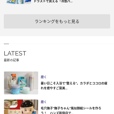
ドラストで買える「冷感パ...
ランキングをもっと見る
LATEST
最新の記事
磨く
暑い日こそ入浴で“整える”。カラダとココロの疲
れを癒やすご褒美...
磨く
毛穴撫子“撫子ちゃん”風似顔絵シールを作ろ
う！ ハンズ新宿店で...