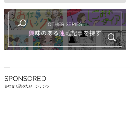
SPONSORED
あわせて読みたいコンテンツ