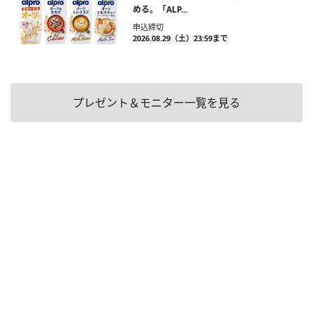
める。「ALP...
申込締切
2026.08.29（土）23:59まで
プレゼント＆モニター一覧を見る