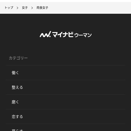
トップ
女子
肉食女子
カテゴリー
働く
整える
磨く
恋する
暮らす