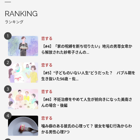
RANKING
ランキング
恋する
【#4】「家の呪縛を断ち切りたい」地元の男尊女卑か
ら解放された紗希子さんの...
恋する
【#5】“子どものいない人生”どうだった？ バブル期を
生き抜いた56歳・佐...
恋する
【#6】不妊治療をやめて人生が前向きになった美南さ
んの場合・後編
恋する
噛み癖のある彼氏の心理って？ 彼女を噛む行為からわ
かる男性心理7つ