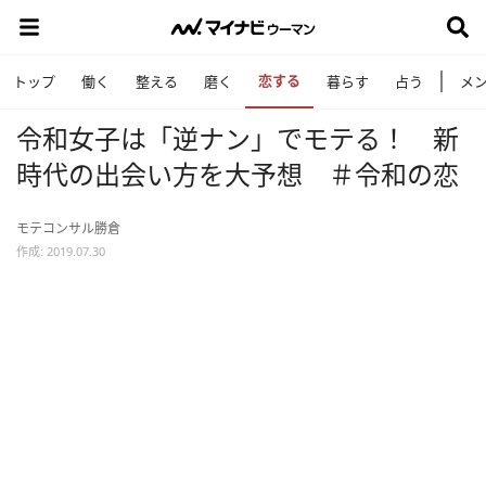
恋する
トップ
働く
整える
磨く
暮らす
占う
メ
令和女子は「逆ナン」でモテる！ 新
時代の出会い方を大予想 ＃令和の恋
モテコンサル勝倉
作成: 2019.07.30