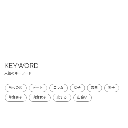
KEYWORD
人気のキーワード
令和の恋
デート
コラム
女子
告白
男子
草食男子
肉食女子
恋する
出会い