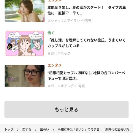
エンタメ
本能剥き出し、夏の恋がスタート！ タイプの異
性に一直線♡ 早く...
＃シャッフルアイランド7考察
働く
「推し活」を理解してくれない彼氏。うまくいく
カップルがしている...
＃お仕事ハック
エンタメ
“相思相愛カップルほぼなし”地獄の合コンバーベ
キューで泥沼婚活...
＃ガールオアレディ3考察
もっと見る
トップ
恋する
出会い
令和女子は「逆ナン」でモテる！ 新時代の出会い方を