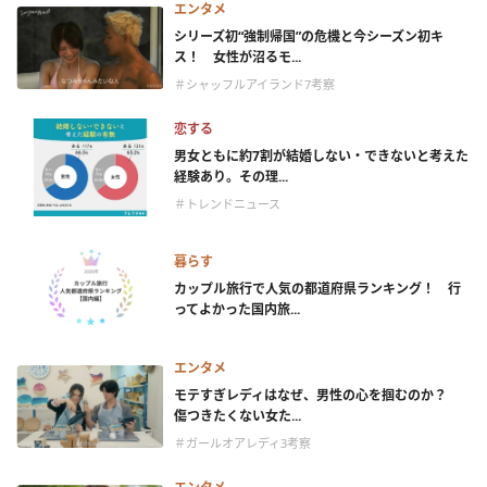
エンタメ
シリーズ初“強制帰国”の危機と今シーズン初キ
ス！ 女性が沼るモ...
＃シャッフルアイランド7考察
恋する
男女ともに約7割が結婚しない・できないと考えた
経験あり。その理...
＃トレンドニュース
暮らす
カップル旅行で人気の都道府県ランキング！ 行
ってよかった国内旅...
エンタメ
モテすぎレディはなぜ、男性の心を掴むのか？
傷つきたくない女た...
＃ガールオアレディ3考察