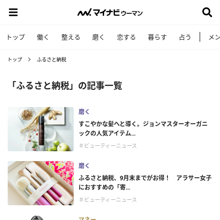
トップ
働く
整える
磨く
恋する
暮らす
占う
メ
トップ
ふるさと納税
「ふるさと納税」の記事一覧
磨く
すこやかな髪へと導く。ジョンマスターオーガニ
ックの人気アイテム...
＃ビューティーニュース
磨く
ふるさと納税、9月末までがお得！ アラサー女子
におすすめの「寄...
＃ビューティーニュース
マネー