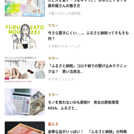
人と人を繋ぐ「つなキャリ」。ふるさとチョイス
藤井楓さんの働き方
＃働くわたしの選択肢
マネー
今さら聞きにくい……。ふるさと納税ってそもそも
何？
＃令和のマネーハック
マネー
「ふるさと納税」コロナ禍での駆け込みテクニッ
クは？ 賢い活用法...
＃マネーニュース
マネー
モノを買わないのも節税!? 男女の節税事情
NISA、ふるさと...
暮らす
豪華な品がいっぱい！ 「ふるさと納税」の特典