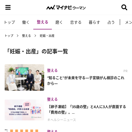
整える
トップ
働く
磨く
恋する
暮らす
占う
メ
トップ
整える
妊娠・出産
「妊娠・出産」の記事一覧
整える
PR
“知ること”が未来を守る―子宮頸がん検診のこれ
から―
整える
【卵子凍結】「35歳の壁」と4人に3人が直面する
「費用の壁」。...
＃ヘルシーニュース
整える