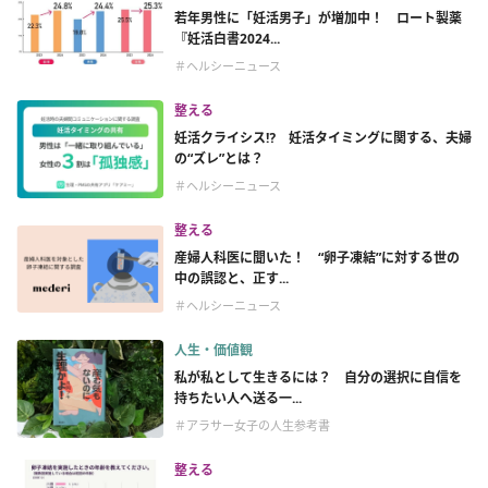
若年男性に「妊活男子」が増加中！ ロート製薬
『妊活白書2024...
＃ヘルシーニュース
整える
妊活クライシス⁉ 妊活タイミングに関する、夫婦
の“ズレ”とは？
＃ヘルシーニュース
整える
産婦人科医に聞いた！ “卵子凍結”に対する世の
中の誤認と、正す...
＃ヘルシーニュース
人生・価値観
私が私として生きるには？ 自分の選択に自信を
持ちたい人へ送る一...
＃アラサー女子の人生参考書
整える