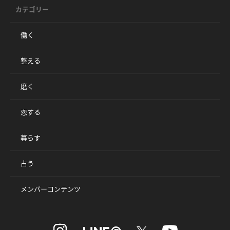
カテゴリー
働く
整える
磨く
恋する
暮らす
占う
メンバーコンテンツ