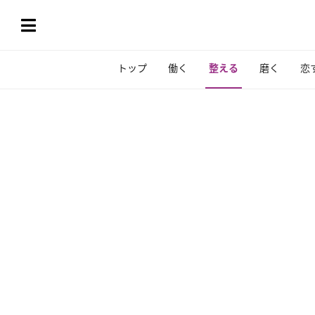
トップ
働く
整える
磨く
恋