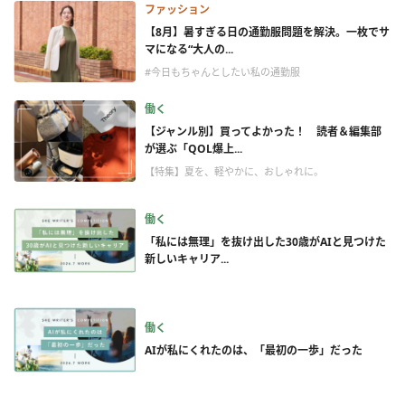
ファッション
【8月】暑すぎる日の通勤服問題を解決。一枚でサ
マになる“大人の...
#今日もちゃんとしたい私の通勤服
働く
【ジャンル別】買ってよかった！ 読者＆編集部
が選ぶ「QOL爆上...
【特集】夏を、軽やかに、おしゃれに。
働く
「私には無理」を抜け出した30歳がAIと見つけた
新しいキャリア...
働く
AIが私にくれたのは、「最初の一歩」だった