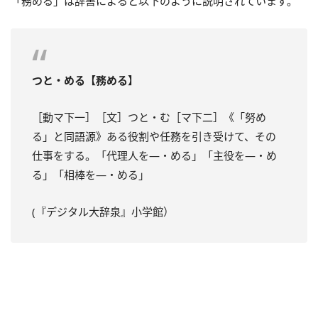
「務める」は辞書によると以下のように説明されています。
つと・める【務める】
［動マ下一］［文］つと・む［マ下二］《「努め
る」と同語源》ある役割や任務を引き受けて、その
仕事をする。「代理人を—・める」「主役を—・め
る」「相棒を—・める」
(『デジタル大辞泉』小学館）