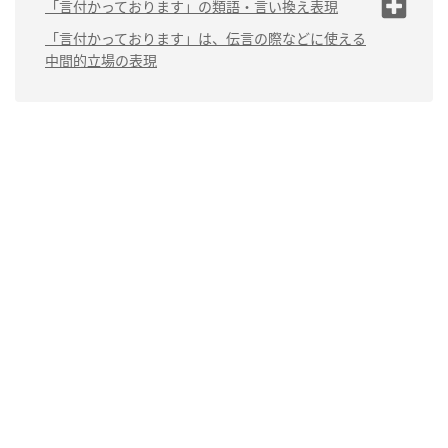
（1）「言付かる」と「預かる」はニュアンスが違う
「言付かっております」の類語・言い換え表現
（2）対面では、現代的な敬語に言い換えることも検
（1）伝言を承っており
「言付かっております」は、伝言の際などに使える
討する
ます
中間的立場の表現
（2）命じられておりま
す
（3）指示されておりま
す