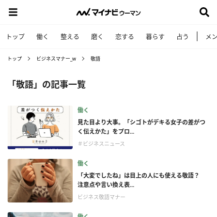
トップ
働く
整える
磨く
恋する
暮らす
占う
メ
トップ
ビジネスマナー_w
敬語
「敬語」の記事一覧
働く
見た目より大事。「シゴトがデキる女子の差がつ
く伝えかた」をプロ...
＃ビジネスニュース
働く
「大変でしたね」は目上の人にも使える敬語？
注意点や言い換え表...
ビジネス敬語マナー
働く