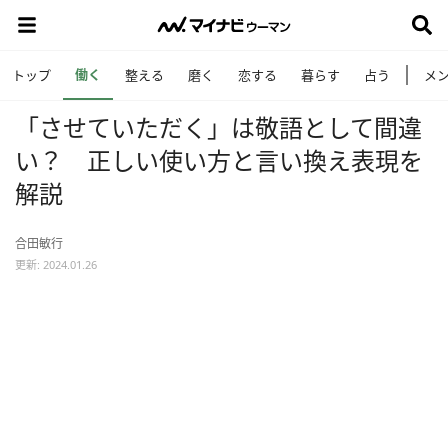
働く
トップ
整える
磨く
恋する
暮らす
占う
メ
「させていただく」は敬語として間違
い？ 正しい使い方と言い換え表現を
解説
合田敏行
更新: 2024.01.26