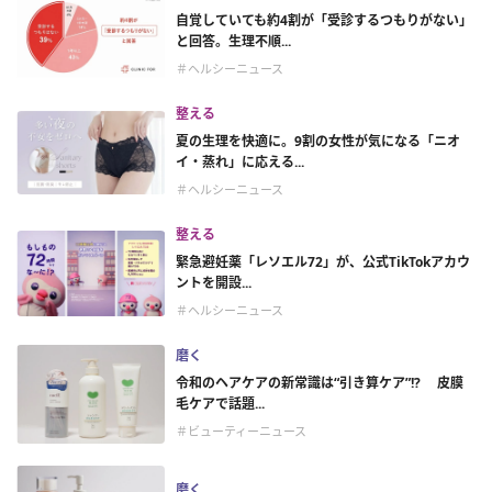
自覚していても約4割が「受診するつもりがない」
と回答。生理不順...
＃ヘルシーニュース
整える
夏の生理を快適に。9割の女性が気になる「ニオ
イ・蒸れ」に応える...
＃ヘルシーニュース
整える
緊急避妊薬「レソエル72」が、公式TikTokアカウ
ントを開設...
＃ヘルシーニュース
磨く
令和のヘアケアの新常識は“引き算ケア”!? 皮膜
毛ケアで話題...
＃ビューティーニュース
磨く