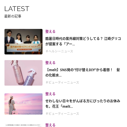
LATEST
最新の記事
整える
酷暑日時代の紫外線対策どうしてる？ 江崎グリコ
が提案する「アー...
＃ヘルシーニュース
整える
【melt】SNS発の“付け替えDIY”から着想！ 髪
の化粧水...
＃ビューティーニュース
整える
せわしない日々をがんばる方にぴったりのお休み
を。花王「melt...
＃ビューティーニュース
整える