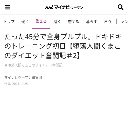
整える
トップ
働く
磨く
恋する
暮らす
占う
メ
たった45分で全身プルプル。ドキドキ
のトレーニング初日【堕落人間くまこ
のダイエット奮闘記＃2】
＃堕落人間くまこのダイエット奮闘記
マイナビウーマン編集部
作成: 2023.10.25