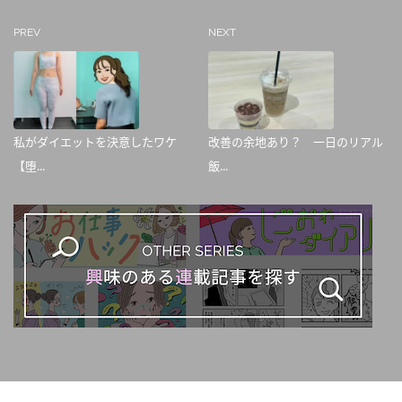
PREV
NEXT
私がダイエットを決意したワケ
改善の余地あり？ 一日のリアル
【堕...
飯...