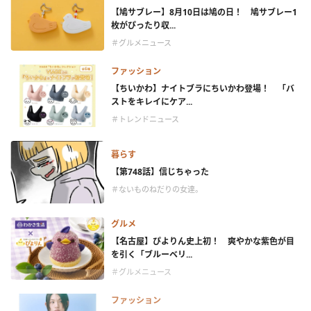
【鳩サブレー】8月10日は鳩の日！ 鳩サブレー1
枚がぴったり収...
＃グルメニュース
ファッション
【ちいかわ】ナイトブラにちいかわ登場！ 「バ
ストをキレイにケア...
＃トレンドニュース
暮らす
【第748話】信じちゃった
＃ないものねだりの女達。
グルメ
【名古屋】ぴよりん史上初！ 爽やかな紫色が目
を引く「ブルーベリ...
＃グルメニュース
ファッション