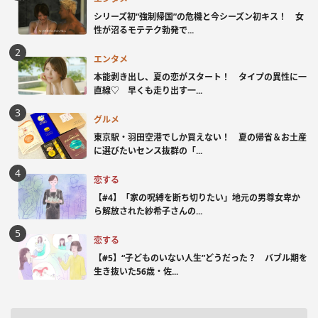
シリーズ初“強制帰国”の危機と今シーズン初キス！ 女
性が沼るモテテク勃発で...
エンタメ
本能剥き出し、夏の恋がスタート！ タイプの異性に一
直線♡ 早くも走り出す一...
グルメ
東京駅・羽田空港でしか買えない！ 夏の帰省＆お土産
に選びたいセンス抜群の「...
恋する
【#4】「家の呪縛を断ち切りたい」地元の男尊女卑か
ら解放された紗希子さんの...
恋する
【#5】“子どものいない人生”どうだった？ バブル期を
生き抜いた56歳・佐...