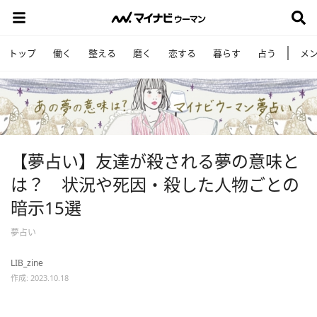
トップ
働く
整える
磨く
恋する
暮らす
占う
メ
【夢占い】友達が殺される夢の意味と
は？ 状況や死因・殺した人物ごとの
暗示15選
夢占い
LIB_zine
作成: 2023.10.18