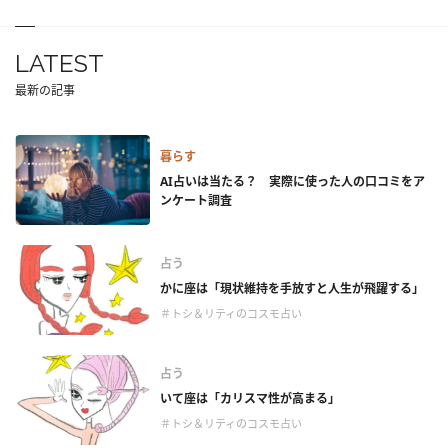
LATEST
最新の記事
暮らす
AI占いは当たる？ 実際に使った人の口コミをア
ンケート調査
占う
かに座は「現状維持を手放すと人生が飛躍する」
＃トシ＆リティのコスモ占い
占う
いて座は「カリスマ性が高まる」
＃トシ＆リティのコスモ占い