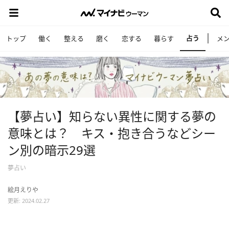
占う
トップ
働く
整える
磨く
恋する
暮らす
メ
【夢占い】知らない異性に関する夢の
意味とは？ キス・抱き合うなどシー
ン別の暗示29選
夢占い
絵月えりや
更新: 2024.02.27