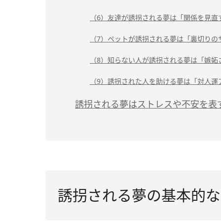
（6）友達が誘拐される夢は「関係を見直
（7）ペットが誘拐される夢は「裏切りの
（8）知らない人が誘拐される夢は「嫉妬
（9）誘拐された人を助ける夢は「対人運
誘拐される夢はストレスや不安を表
誘拐される夢の基本的な