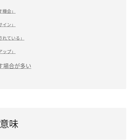
す機会」
サイン」
されている」
アップ」
す場合が多い
意味