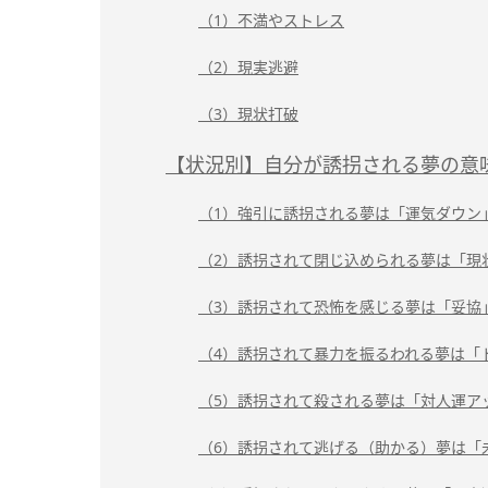
（1）不満やストレス
（2）現実逃避
（3）現状打破
【状況別】自分が誘拐される夢の意
（1）強引に誘拐される夢は「運気ダウン
（2）誘拐されて閉じ込められる夢は「現
（3）誘拐されて恐怖を感じる夢は「妥協
（4）誘拐されて暴力を振るわれる夢は「
（5）誘拐されて殺される夢は「対人運ア
（6）誘拐されて逃げる（助かる）夢は「