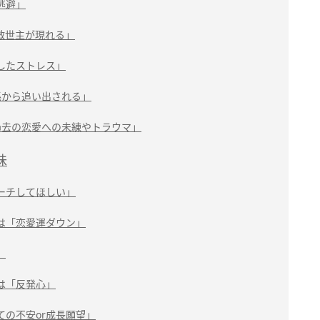
逃避」
救世主が現れる」
したストレス」
係から追い出される」
過去の恋愛への未練やトラウマ」
味
ーチしてほしい」
は「恋愛運ダウン」
」
は「反発心」
ての不安or成長願望」