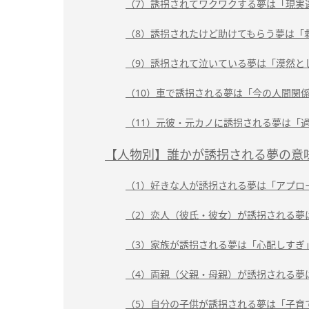
（7）誘拐されてワクワクする夢は「現実
（8）誘拐されたけど助けてもらう夢は「
（9）誘拐されて泣いている夢は「漠然と
（10）車で誘拐される夢は「今の人間関
（11）元彼・元カノに誘拐される夢は「
【人物別】誰かが誘拐される夢の意
（1）好きな人が誘拐される夢は「アプロ
（2）恋人（彼氏・彼女）が誘拐される夢
（3）家族が誘拐される夢は「心配しすぎ
（4）両親（父親・母親）が誘拐される夢
（5）自分の子供が誘拐される夢は「子育