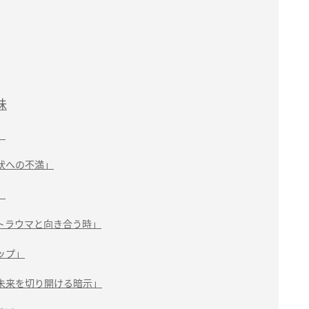
味
」
状への不満」
」
トラウマと向き合う時」
ップ」
未来を切り開ける暗示」