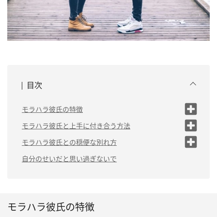
目次
モラハラ彼氏の特徴
モラハラ彼氏の性格の
モラハラ彼氏と上手に付き合う方法
特徴
（1）彼氏の発言を一旦受け止める
モラハラ彼氏との穏便な別れ方
モラハラ彼氏の行動の
特徴
（2）自分のせいだと思い過ぎない
（1）別れることを固く決心する
自分のせいだと思い過ぎないで
（3）信頼できる人に相談する
（2）別れの言葉はシンプルにする
（4）これ以上モラハラをすると一緒にいられなくなる
（3）怖い時は第三者に立ち会っても
と伝える
らう
モラハラ彼氏の特徴
（4）別れた後はきっぱりと連絡を