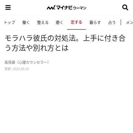
恋する
トップ
働く
整える
磨く
暮らす
占う
メ
モラハラ彼氏の対処法。上手に付き合
う方法や別れ方とは
高見綾（心理カウンセラー）
更新: 2022.06.29