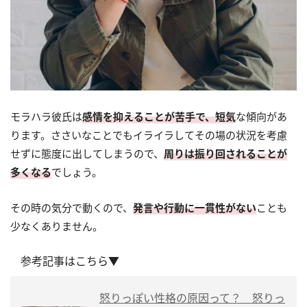
モラハラ彼氏は
感情を抑えることが苦手で、短気
な傾向があ
ります。ささいなことでもイライラしてその場の状況を考慮
せずに態度に出してしまうので、
周りは振り回されることが
多くなる
でしょう。
その時の気分で動くので、
発言や行動に一貫性がない
ことも
少なくありません。
参考記事はこちら▼
怒りっぽい性格の原因って？ 怒りっ