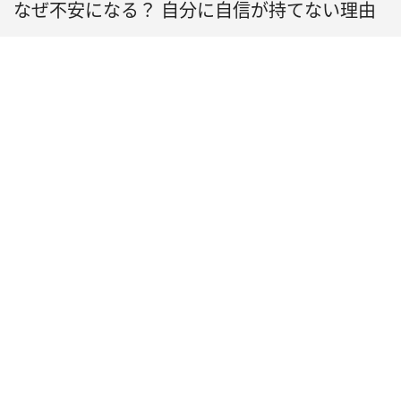
（4）小さな成功体験を重
なぜ不安になる？ 自分に自信が持てない理由
ねる