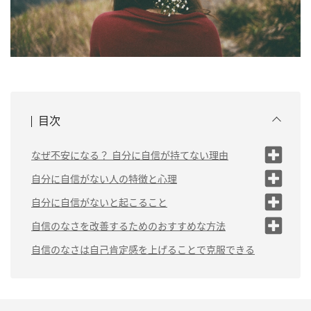
目次
なぜ不安になる？ 自分に自信が持てない理由
（1）産まれ持った気質：繊細、気持ちがやさし
自分に自信がない人の特徴と心理
い、素直
（1）完璧主義者
自分に自信がないと起こること
（2）成育歴：親からの条件つきの愛
（2）他人に対する許容範囲が
（1）悪い側面だけを見てネガティブに
自信のなさを改善するためのおすすめな方法
（3）環境：強みや経験を生かせない環境
狭い
なる
（1）心の中に特技を持つ
自信のなさは自己肯定感を上げることで克服できる
（3）興味の幅が狭い
（2）決めつけ
（2）考える前に行動する
（4）心配性
（3）思考のはきちがえ
（3）自分を褒める
（4）他人と比べてしまう