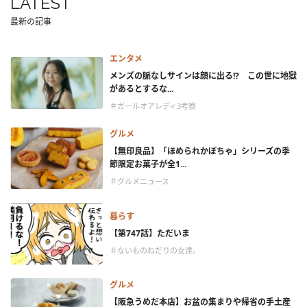
LATEST
最新の記事
エンタメ
メンズの脈なしサインは顔に出る!? この世に地獄
があるとするな...
＃ガールオアレディ3考察
グルメ
【無印良品】「ほめられかぼちゃ」シリーズの季
節限定お菓子が全1...
＃グルメニュース
暮らす
【第747話】ただいま
＃ないものねだりの女達。
グルメ
【阪急うめだ本店】お盆の集まりや帰省の手土産