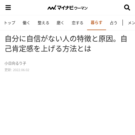
暮らす
トップ
働く
整える
磨く
恋する
占う
メ
自分に自信がない人の特徴と原因。自
己肯定感を上げる方法とは
小日向るり子
更新: 2022.06.02