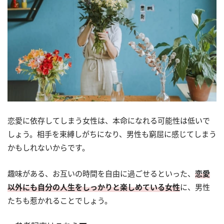
恋愛に依存してしまう女性は、本命になれる可能性は低いで
しょう。相手を束縛しがちになり、男性も窮屈に感じてしまう
かもしれないからです。
趣味がある、お互いの時間を自由に過ごせるといった、
恋愛
以外にも自分の人生をしっかりと楽しめている女性
に、男性
たちも惹かれることでしょう。