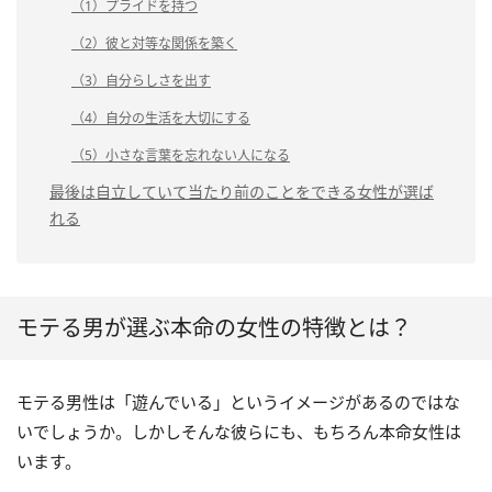
（1）プライドを持つ
（2）彼と対等な関係を築く
（3）自分らしさを出す
（4）自分の生活を大切にする
（5）小さな言葉を忘れない人になる
最後は自立していて当たり前のことをできる女性が選ば
れる
モテる男が選ぶ本命の女性の特徴とは？
モテる男性は「遊んでいる」というイメージがあるのではな
いでしょうか。しかしそんな彼らにも、もちろん本命女性は
います。