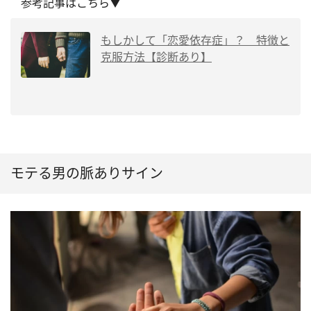
参考記事はこちら▼
もしかして「恋愛依存症」？ 特徴と
克服方法【診断あり】
モテる男の脈ありサイン