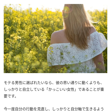
モテる男性に選ばれたいなら、彼の思い通りに動くよりも、
しっかりと自立している「かっこいい女性」であることが重
要です。
今一度自分の行動を見直し、しっかりと自分軸で生きるよう