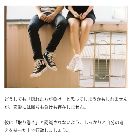
どうしても「惚れた方が負け」と思ってしまうかもしれません
が、恋愛には勝ちも負けも存在しません。
彼に「取り巻き」と認識されないよう、しっかりと自分の考
えを持った上で行動しましょう。