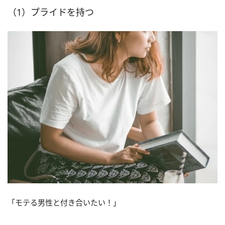
（1）プライドを持つ
「モテる男性と付き合いたい！」