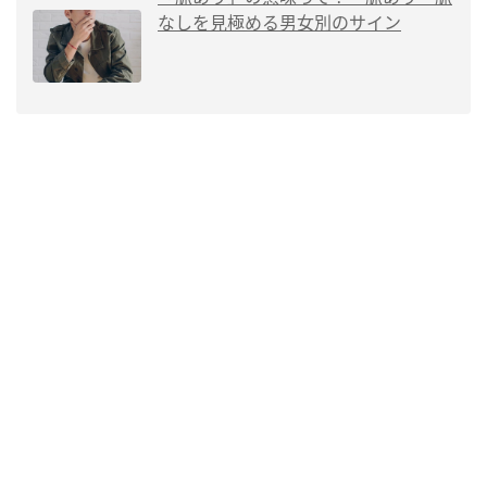
なしを見極める男女別のサイン