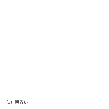
（3）明るい