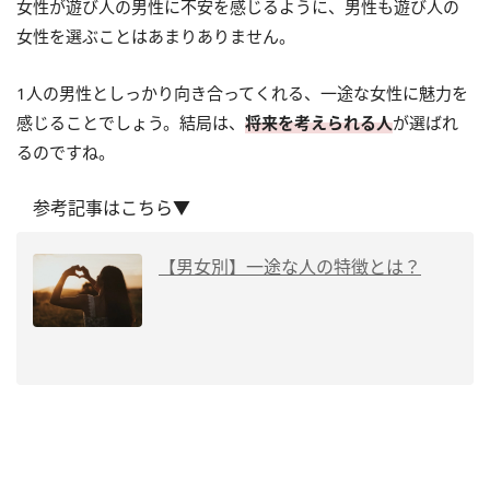
女性が遊び人の男性に不安を感じるように、男性も遊び人の
女性を選ぶことはあまりありません。
1人の男性としっかり向き合ってくれる、一途な女性に魅力を
感じることでしょう。結局は、
将来を考えられる人
が選ばれ
るのですね。
参考記事はこちら▼
【男女別】一途な人の特徴とは？