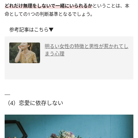
どれだけ無理をしないで一緒にいられるか
ということは、本
命としての1つの判断基準となるでしょう。
参考記事はこちら▼
明るい女性の特徴と男性が惹かれてし
まう心理
（4）恋愛に依存しない