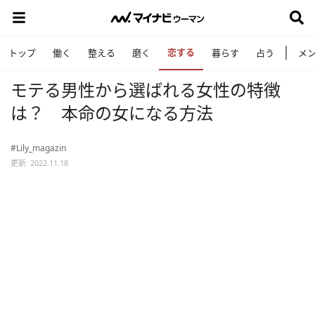
恋する
トップ
働く
整える
磨く
暮らす
占う
メ
モテる男性から選ばれる女性の特徴
は？ 本命の女になる方法
#Lily_magazin
更新: 2022.11.18