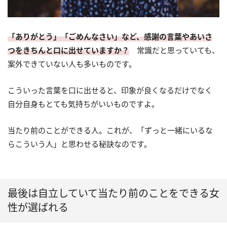
「ありがとう」「ごめんなさい」など、感謝の言葉やあいさ
つをきちんと口に出せていますか？
常識だと思っていても、
案外できていない人も多いものです。
こういった言葉を口に出せると、印象が良くなるだけでなく
自分自身もとても気持ちがいいものですよ。
当たり前のことができる人。これが、「ずっと一緒にいるな
らこういう人」と思わせる秘訣なのです。
最後は自立していて当たり前のことをできる女
性が選ばれる