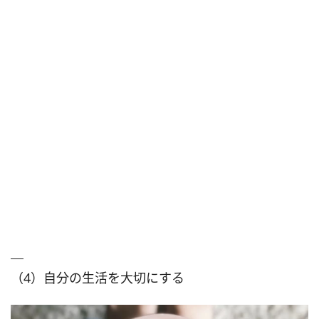
（4）自分の生活を大切にする