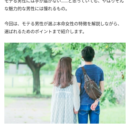
モテる男性には手が届かない……と思っていても、やはりそん
な魅力的な男性には憧れるもの。
今回は、モテる男性が選ぶ本命女性の特徴を解説しながら、
選ばれるためのポイントまで紹介します。