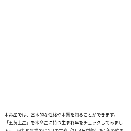
本命星では、基本的な性格や本質を知ることができます。
「五黄土星」を本命星に持つ生まれ年をチェックしてみまし
ょう。※九星気学では2月の立春（2月4日前後）を1年の始ま