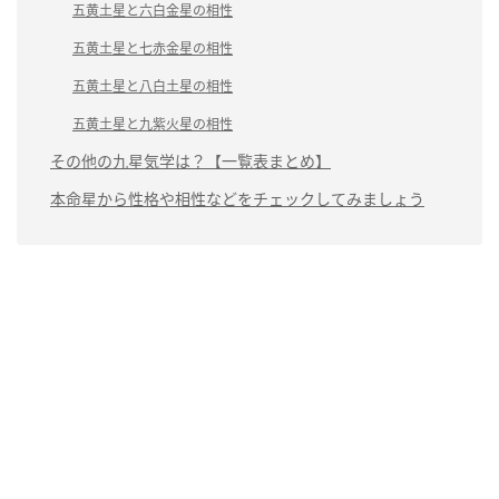
五黄土星と六白金星の相性
五黄土星と七赤金星の相性
五黄土星と八白土星の相性
五黄土星と九紫火星の相性
その他の九星気学は？【一覧表まとめ】
本命星から性格や相性などをチェックしてみましょう