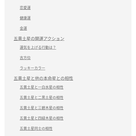
恋愛運
健康運
金運
五黄土星の開運アクション
運気を上げる行動は？
吉方位
ラッキーカラー
五黄土星と他の本命星との相性
五黄土星と一白水星の相性
五黄土星と二黒土星の相性
五黄土星と三碧木星の相性
五黄土星と四緑木星の相性
五黄土星同士の相性