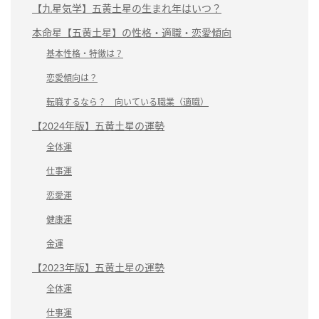
【九星気学】五黄土星の生まれ年はいつ？
本命星【五黄土星】の性格・適職・恋愛傾向
基本性格・特徴は？
恋愛傾向は？
転職するなら？ 向いている職業（適職）
【2024年版】五黄土星の運勢
全体運
仕事運
恋愛運
健康運
金運
【2023年版】五黄土星の運勢
全体運
仕事運