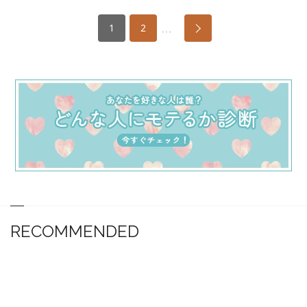
…
1
2
RECOMMENDED