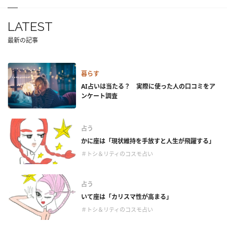
LATEST
最新の記事
暮らす
AI占いは当たる？ 実際に使った人の口コミをア
ンケート調査
占う
かに座は「現状維持を手放すと人生が飛躍する」
＃トシ＆リティのコスモ占い
占う
いて座は「カリスマ性が高まる」
＃トシ＆リティのコスモ占い