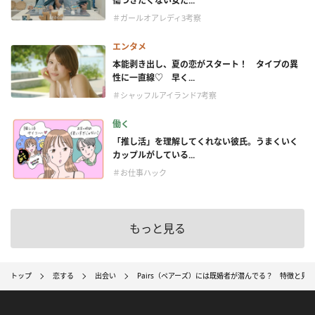
傷つきたくない女た...
＃ガールオアレディ3考察
エンタメ
本能剥き出し、夏の恋がスタート！ タイプの異
性に一直線♡ 早く...
＃シャッフルアイランド7考察
働く
「推し活」を理解してくれない彼氏。うまくいく
カップルがしている...
＃お仕事ハック
もっと見る
トップ
恋する
出会い
Pairs（ペアーズ）には既婚者が潜んでる？ 特徴と見