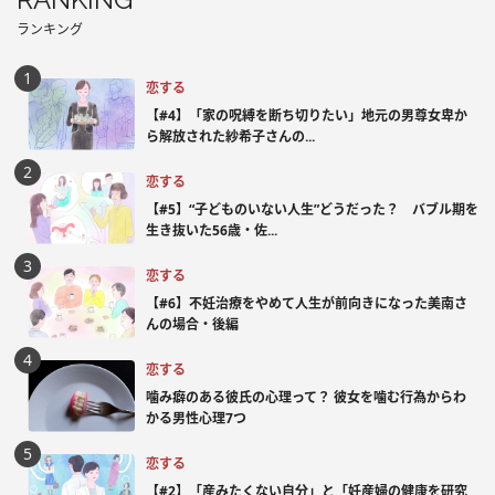
ランキング
恋する
【#4】「家の呪縛を断ち切りたい」地元の男尊女卑か
ら解放された紗希子さんの...
恋する
【#5】“子どものいない人生”どうだった？ バブル期を
生き抜いた56歳・佐...
恋する
【#6】不妊治療をやめて人生が前向きになった美南さ
んの場合・後編
恋する
噛み癖のある彼氏の心理って？ 彼女を噛む行為からわ
かる男性心理7つ
恋する
【#2】「産みたくない自分」と「妊産婦の健康を研究