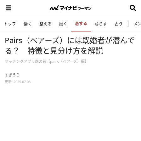
恋する
トップ
働く
整える
磨く
暮らす
占う
メ
Pairs（ペアーズ）には既婚者が潜んで
る？ 特徴と見分け方を解説
マッチングアプリ虎の巻【pairs（ペアーズ）編】
すぎうら
更新: 2025.07.03