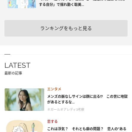
する自分」で揺れ動く聡美...
ランキングをもっと見る
LATEST
最新の記事
エンタメ
メンズの脈なしサインは顔に出る!? この世に地獄
があるとするな...
＃ガールオアレディ3考察
恋する
これは浮気？ それとも癖の問題？ 恋人の“ある