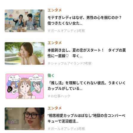
エンタメ
モテすぎレディはなぜ、男性の心を掴むのか？
傷つきたくない女た...
＃ガールオアレディ3考察
エンタメ
本能剥き出し、夏の恋がスタート！ タイプの異
性に一直線♡ 早く...
＃シャッフルアイランド7考察
働く
「推し活」を理解してくれない彼氏。うまくいく
カップルがしている...
＃お仕事ハック
エンタメ
“相思相愛カップルほぼなし”地獄の合コンバーベ
キューで泥沼婚活...
＃ガールオアレディ3考察