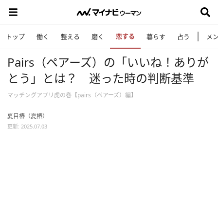
恋する
トップ
働く
整える
磨く
暮らす
占う
メ
Pairs（ペアーズ）の「いいね！ありが
とう」とは？ 迷った時の判断基準
マッチングアプリ虎の巻【pairs（ペアーズ）編】
夏目椿（夏椿）
更新: 2025.07.03