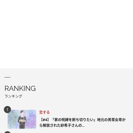
RANKING
ランキング
恋する
【#4】「家の呪縛を断ち切りたい」地元の男尊女卑か
ら解放された紗希子さんの...