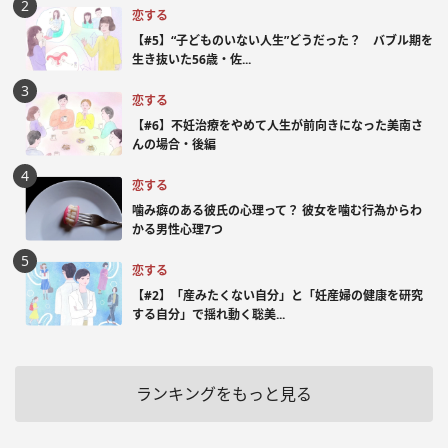
恋する
【#5】“子どものいない人生”どうだった？ バブル期を
生き抜いた56歳・佐...
恋する
【#6】不妊治療をやめて人生が前向きになった美南さ
んの場合・後編
恋する
噛み癖のある彼氏の心理って？ 彼女を噛む行為からわ
かる男性心理7つ
恋する
【#2】「産みたくない自分」と「妊産婦の健康を研究
する自分」で揺れ動く聡美...
ランキングをもっと見る