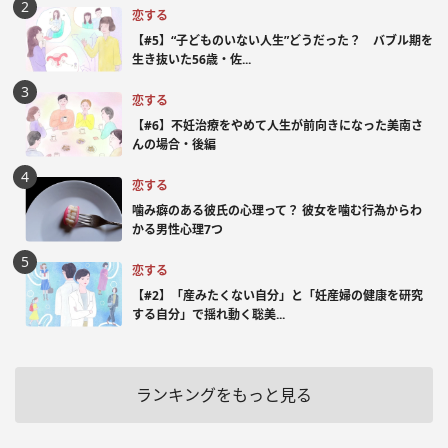
恋する
【#5】“子どものいない人生”どうだった？ バブル期を
生き抜いた56歳・佐...
恋する
【#6】不妊治療をやめて人生が前向きになった美南さ
んの場合・後編
恋する
噛み癖のある彼氏の心理って？ 彼女を噛む行為からわ
かる男性心理7つ
恋する
【#2】「産みたくない自分」と「妊産婦の健康を研究
する自分」で揺れ動く聡美...
ランキングをもっと見る