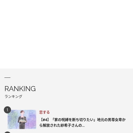
RANKING
ランキング
恋する
【#4】「家の呪縛を断ち切りたい」地元の男尊女卑か
ら解放された紗希子さんの...