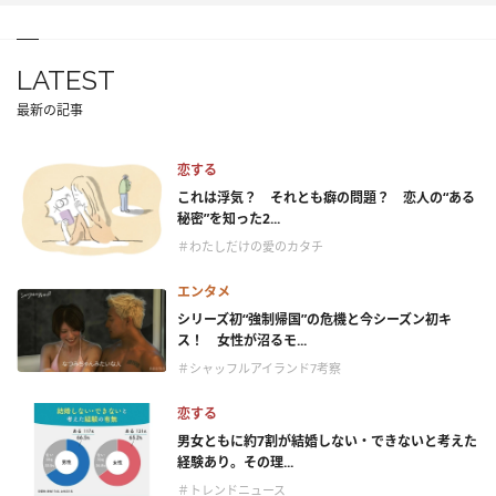
LATEST
最新の記事
恋する
これは浮気？ それとも癖の問題？ 恋人の“ある
秘密”を知った2...
＃わたしだけの愛のカタチ
エンタメ
シリーズ初“強制帰国”の危機と今シーズン初キ
ス！ 女性が沼るモ...
＃シャッフルアイランド7考察
恋する
男女ともに約7割が結婚しない・できないと考えた
経験あり。その理...
＃トレンドニュース