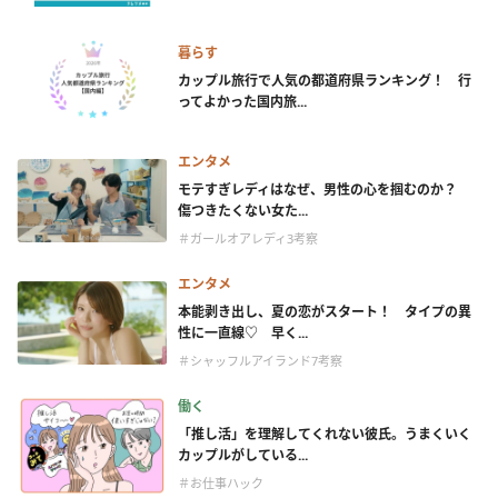
暮らす
カップル旅行で人気の都道府県ランキング！ 行
ってよかった国内旅...
エンタメ
モテすぎレディはなぜ、男性の心を掴むのか？
傷つきたくない女た...
＃ガールオアレディ3考察
エンタメ
本能剥き出し、夏の恋がスタート！ タイプの異
性に一直線♡ 早く...
＃シャッフルアイランド7考察
働く
「推し活」を理解してくれない彼氏。うまくいく
カップルがしている...
＃お仕事ハック