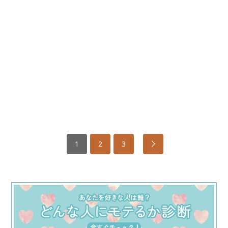
1
2
3