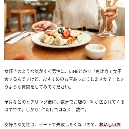
女好きのような気がする男性に、LINEとかで「恵比寿で女子
会するんですけど、おすすめのお店あったりしますか？」とい
うような質問をしてみてください。
予算などのヒアリング後に、数分でお店のURLが送られてくる
はずです。しかも1件だけではなく、数件。
女好きな男性は、デートで失敗したくないので、
おいしいお