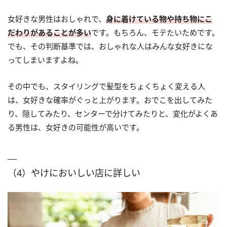
女好きな男性はおしゃれで、
身に着けている物や持ち物にこ
だわりがあることが多い
です。もちろん、モテたいためです。
でも、その判断基準では、おしゃれな人はみんな女好きにな
ってしまいますよね。
その中でも、スタイリングで髪型をちょくちょく変える人
は、女好きな確率がぐっと上がります。おでこを出してみた
り、隠してみたり、センターで分けてみたりと、変化がよくあ
る男性は、女好きの可能性が高いです。
（4）やけにおいしい店に詳しい