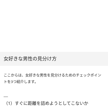
女好きな男性の見分け方
ここからは、女好きな男性を見分けるためのチェックポイン
トを3つ紹介します。
（1）すぐに距離を詰めようとしてこないか