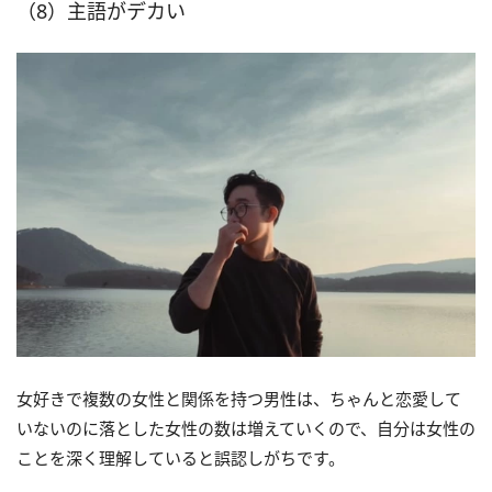
（8）主語がデカい
女好きで複数の女性と関係を持つ男性は、ちゃんと恋愛して
いないのに落とした女性の数は増えていくので、自分は女性の
ことを深く理解していると誤認しがちです。