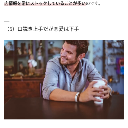
店情報を常にストックしていることが多い
のです。
（5）口説き上手だが恋愛は下手