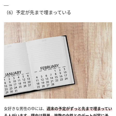
（6）予定が先まで埋まっている
女好きな男性の中には、
週末の予定がずっと先まで埋まってい
る人がいます。理由は簡単。複数の女性とのデートが常に予