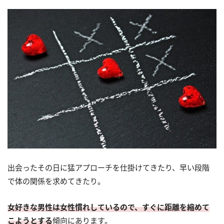
出会ったその日に猛アプローチを仕掛けてきたり、早い段階
で体の関係を求めてきたり。
女好きな男性は女性慣れしているので、すぐに距離を縮めて
こようとする
傾向にあります。