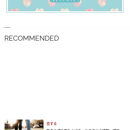
RECOMMENDED
恋する