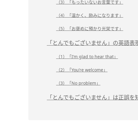
（3）「もったいないお言葉です」
（4）「温かく、励みになります」
（5）「お褒めに預かり光栄です」
「とんでもございません」の英語表
（1）「I’m glad to hear that」
（2）「You’re welcome」
（3）「No problem」
「とんでもございません」は正誤を