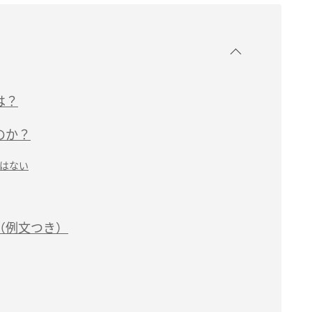
は？
のか？
はない
（例文つき）