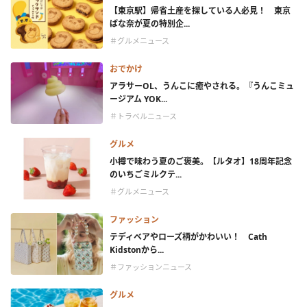
【東京駅】帰省土産を探している人必見！ 東京
ばな奈が夏の特別企...
＃グルメニュース
おでかけ
アラサーOL、うんこに癒やされる。『うんこミュ
ージアム YOK...
＃トラベルニュース
グルメ
小樽で味わう夏のご褒美。【ルタオ】18周年記念
のいちごミルクテ...
＃グルメニュース
ファッション
テディベアやローズ柄がかわいい！ Cath
Kidstonから...
＃ファッションニュース
グルメ