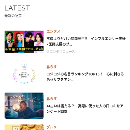
LATEST
最新の記事
エンタメ
不倫よりヤバい問題発生!? インフルエンサー夫婦
×医師夫婦のブ...
＃エンタメニュース
暮らす
コジコジの名言ランキングTOP15！ 心に刺さる
名セリフをアン...
暮らす
AI占いは当たる？ 実際に使った人の口コミをア
ンケート調査
グルメ