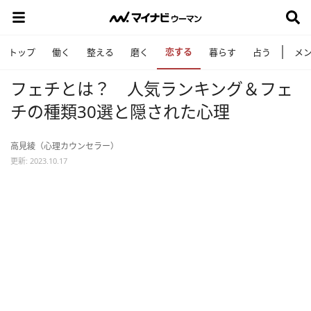
恋する
トップ
働く
整える
磨く
暮らす
占う
メ
フェチとは？ 人気ランキング＆フェ
チの種類30選と隠された心理
高見綾（心理カウンセラー）
更新: 2023.10.17