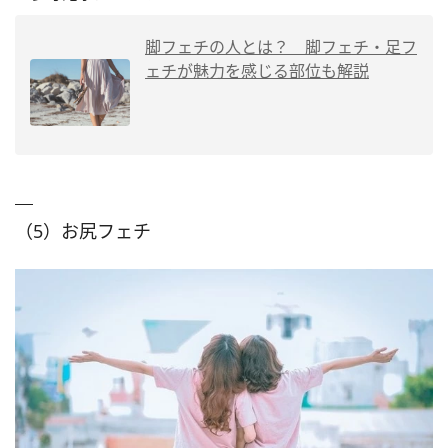
脚フェチの人とは？ 脚フェチ・足フ
ェチが魅力を感じる部位も解説
（5）お尻フェチ