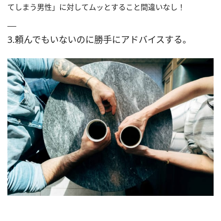
てしまう男性」に対してムッとすること間違いなし！
3.頼んでもいないのに勝手にアドバイスする。