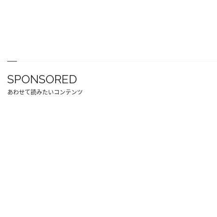
SPONSORED
あわせて読みたいコンテンツ