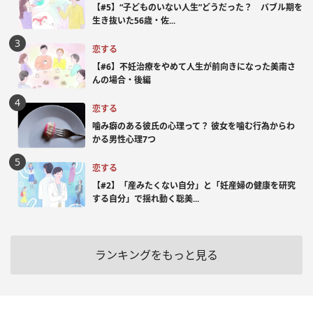
【#5】“子どものいない人生”どうだった？ バブル期を
生き抜いた56歳・佐...
恋する
【#6】不妊治療をやめて人生が前向きになった美南さ
んの場合・後編
恋する
噛み癖のある彼氏の心理って？ 彼女を噛む行為からわ
かる男性心理7つ
恋する
【#2】「産みたくない自分」と「妊産婦の健康を研究
する自分」で揺れ動く聡美...
ランキングをもっと見る