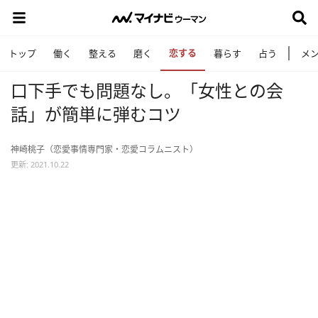
恋する
トップ
働く
整える
磨く
暮らす
占う
メ
口下手でも問題なし。「女性との会
話」が簡単に弾むコツ
神崎桃子（恋愛事情専門家・恋愛コラムニスト）
更新: 2021.10.22