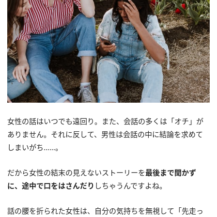
女性の話はいつでも遠回り。また、会話の多くは「オチ」が
ありません。それに反して、男性は会話の中に結論を求めて
しまいがち……。
だから女性の結末の見えないストーリーを
最後まで聞かず
に、途中で口をはさんだり
しちゃうんですよね。
話の腰を折られた女性は、自分の気持ちを無視して「先走っ