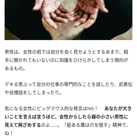
男性は、女性の前では自分を良く見せようとするあまり、相
手に聞かれてもいないのに知識をひけらかしてしまう傾向が
あるもの。
デキる男ぶって自分の仕事の専門的なことを話したり、武勇伝
や自慢話をしてしまったり。
気になる女性にビッグマウス的な発言はNG！
あなたが大き
いことを言えば言うほど、女性からしたら器の小さい男性に
見えて興ざめする
のよ……。「能ある鷹は爪を隠す」精神で、
ね！