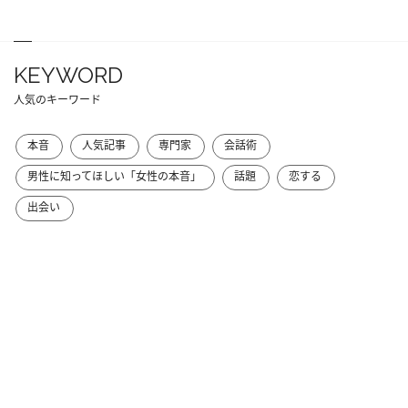
KEYWORD
人気のキーワード
本音
人気記事
専門家
会話術
男性に知ってほしい「女性の本音」
話題
恋する
出会い