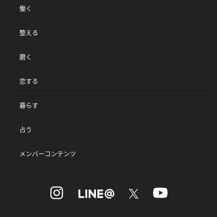
働く
整える
磨く
恋する
暮らす
占う
メンバーコンテンツ