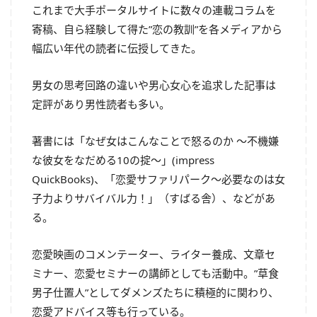
これまで大手ポータルサイトに数々の連載コラムを
寄稿、自ら経験して得た”恋の教訓”を各メディアから
幅広い年代の読者に伝授してきた。
男女の思考回路の違いや男心女心を追求した記事は
定評があり男性読者も多い。
著書には「なぜ女はこんなことで怒るのか ～不機嫌
な彼女をなだめる10の掟～」(impress
QuickBooks)、「恋愛サファリパーク～必要なのは女
子力よりサバイバル力！」（すばる舎）、などがあ
る。
恋愛映画のコメンテーター、ライター養成、文章セ
ミナー、恋愛セミナーの講師としても活動中。”草食
男子仕置人”としてダメンズたちに積極的に関わり、
恋愛アドバイス等も行っている。