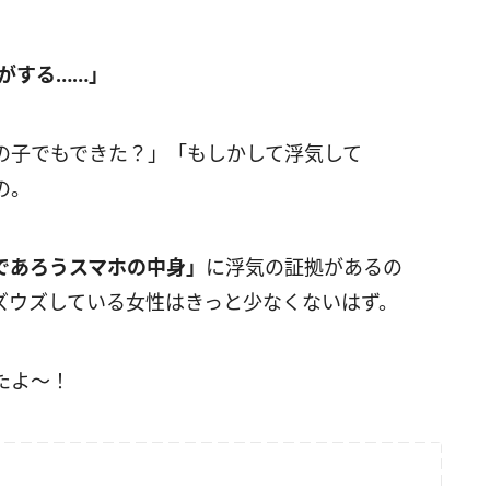
がする……」
の子でもできた？」「もしかして浮気して
の。
であろうスマホの中身」
に浮気の証拠があるの
ズウズしている女性はきっと少なくないはず。
たよ～！