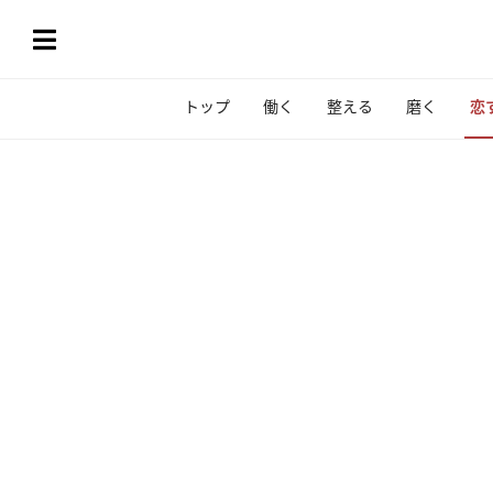
トップ
働く
整える
磨く
恋