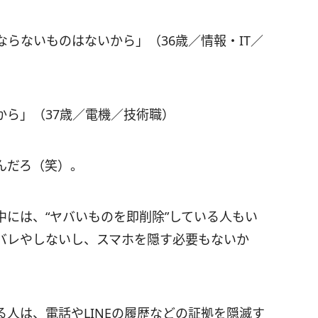
らないものはないから」（36歳／情報・IT／
から」（37歳／電機／技術職）
んだろ（笑）。
には、“ヤバいものを即削除”している人もい
バレやしないし、スマホを隠す必要もないか
人は、電話やLINEの履歴などの証拠を隠滅す