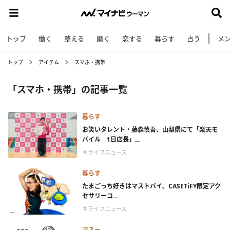
トップ
働く
整える
磨く
恋する
暮らす
占う
メ
トップ
アイテム
スマホ・携帯
「スマホ・携帯」の記事一覧
暮らす
お笑いタレント・藤森慎吾、山梨県にて「楽天モ
バイル 1日店長」...
＃ライフニュース
暮らす
たまごっち好きはマストバイ。CASETiFY限定アク
セサリーコ...
＃ライフニュース
マネー