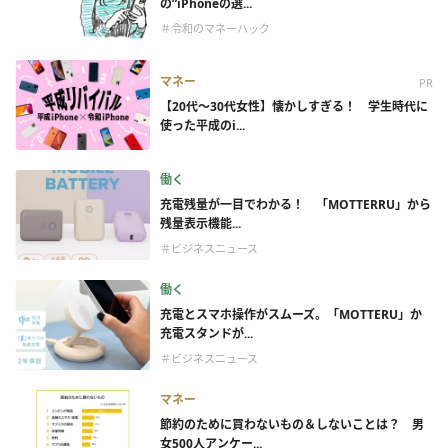
の”iPhoneの選...
＃令和のマネーハック
マネー
PR
【20代～30代女性】懐かしすぎる！ 学生時代に
使った平成のi...
働く
充電残量が一目でわかる！ 「MOTTERRU」から
残量表示機能...
＃ビジネスニュース
働く
充電とスマホ操作がスムーズ。「MOTTERU」か
充電スタンドが...
＃ビジネスニュース
マネー
節約のために買わないもの＆しないことは？ 男
女500人アンケー...