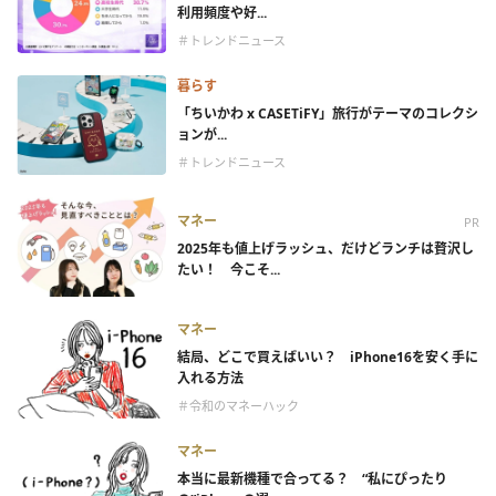
利用頻度や好...
＃トレンドニュース
暮らす
「ちいかわ x CASETiFY」旅行がテーマのコレクシ
ョンが...
＃トレンドニュース
マネー
PR
2025年も値上げラッシュ、だけどランチは贅沢し
たい！ 今こそ...
マネー
結局、どこで買えばいい？ iPhone16を安く手に
入れる方法
＃令和のマネーハック
マネー
本当に最新機種で合ってる？ “私にぴったり