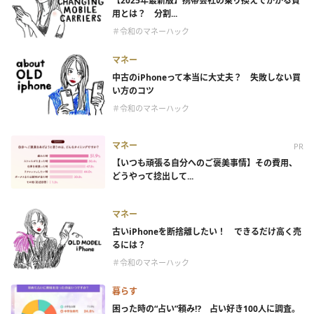
【2025年最新版】携帯会社の乗り換えでかかる費
用とは？ 分割...
＃令和のマネーハック
マネー
中古のiPhoneって本当に大丈夫？ 失敗しない買
い方のコツ
＃令和のマネーハック
マネー
PR
【いつも頑張る自分へのご褒美事情】その費用、
どうやって捻出して...
マネー
古いiPhoneを断捨離したい！ できるだけ高く売
るには？
＃令和のマネーハック
暮らす
困った時の“占い”頼み⁉ 占い好き100人に調査。