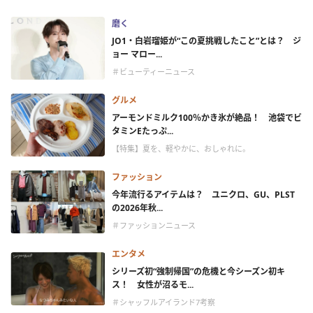
磨く
JO1・白岩瑠姫が“この夏挑戦したこと”とは？ ジ
ョー マロー...
＃ビューティーニュース
グルメ
アーモンドミルク100％かき氷が絶品！ 池袋でビ
タミンEたっぷ...
【特集】夏を、軽やかに、おしゃれに。
ファッション
今年流行るアイテムは？ ユニクロ、GU、PLST
の2026年秋...
＃ファッションニュース
エンタメ
シリーズ初“強制帰国”の危機と今シーズン初キ
ス！ 女性が沼るモ...
＃シャッフルアイランド7考察