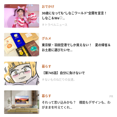
おでかけ
30歳になっても“しなこワールド”全開を宣言！
しなこ＆We♡...
＃トラベルニュース
グルメ
東京駅・羽田空港でしか買えない！ 夏の帰省＆
お土産に選びたいセ...
暮らす
【第745話】自分に負けないで
＃ないものねだりの女達。
暮らす
PR
それって思い込みかも？ 機能もデザインも、わ
がままを叶えてくれ...