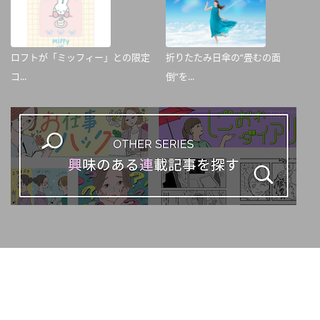
ロフトが「ミッフィー」との限定
折りたたみ日傘の“畳むの面
コ...
倒”を...