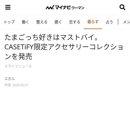
暮らす
トップ
働く
整える
磨く
恋する
占う
メ
たまごっち好きはマストバイ。
CASETiFY限定アクセサリーコレクショ
ンを発売
＃ライフニュース
エボル
作成: 2026.05.27