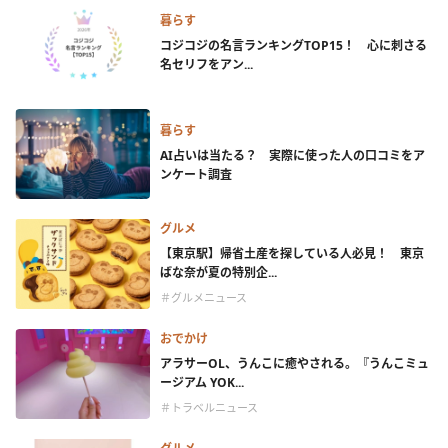
暮らす
コジコジの名言ランキングTOP15！ 心に刺さる
名セリフをアン...
暮らす
AI占いは当たる？ 実際に使った人の口コミをア
ンケート調査
グルメ
【東京駅】帰省土産を探している人必見！ 東京
ばな奈が夏の特別企...
＃グルメニュース
おでかけ
アラサーOL、うんこに癒やされる。『うんこミュ
ージアム YOK...
＃トラベルニュース