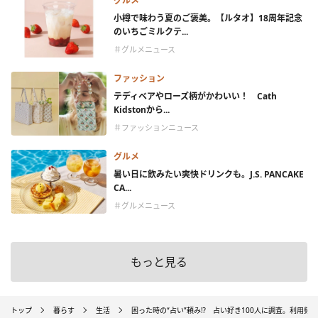
グルメ
小樽で味わう夏のご褒美。【ルタオ】18周年記念
のいちごミルクテ...
＃グルメニュース
ファッション
テディベアやローズ柄がかわいい！ Cath
Kidstonから...
＃ファッションニュース
グルメ
暑い日に飲みたい爽快ドリンクも。J.S. PANCAKE
CA...
＃グルメニュース
もっと見る
トップ
暮らす
生活
困った時の“占い”頼み⁉ 占い好き100人に調査。利用