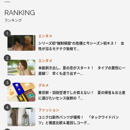
RANKING
ランキング
エンタメ
シリーズ初“強制帰国”の危機と今シーズン初キス！ 女
性が沼るモテテク勃発で...
エンタメ
本能剥き出し、夏の恋がスタート！ タイプの異性に一
直線♡ 早くも走り出す一...
グルメ
東京駅・羽田空港でしか買えない！ 夏の帰省＆お土産
に選びたいセンス抜群の「...
ファッション
ユニクロ新作パンツが優秀！ 「タックワイドパン
ツ」と徹底比較＆着回しコーデ...