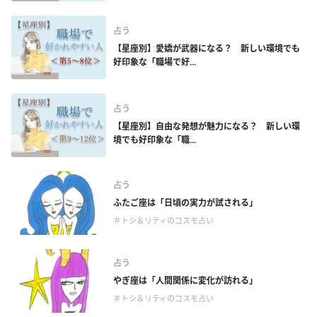
占う
【星座別】愛嬌が武器になる？ 新しい環境でも
好印象な「職場で好...
占う
【星座別】自由な発想が魅力になる？ 新しい環
境でも好印象な「職...
占う
ふたご座は「日頃の実力が試される」
＃トシ＆リティのコスモ占い
占う
やぎ座は「人間関係に変化が訪れる」
＃トシ＆リティのコスモ占い