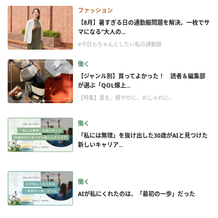
ファッション
【8月】暑すぎる日の通勤服問題を解決。一枚でサ
マになる“大人の...
#今日もちゃんとしたい私の通勤服
働く
【ジャンル別】買ってよかった！ 読者＆編集部
が選ぶ「QOL爆上...
【特集】夏を、軽やかに、おしゃれに。
働く
「私には無理」を抜け出した30歳がAIと見つけた
新しいキャリア...
働く
AIが私にくれたのは、「最初の一歩」だった