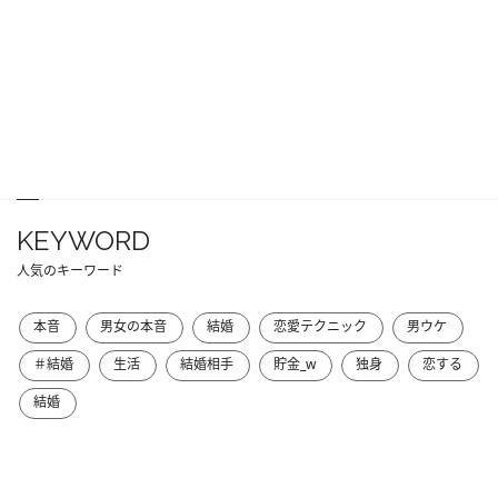
KEYWORD
人気のキーワード
本音
男女の本音
結婚
恋愛テクニック
男ウケ
＃結婚
生活
結婚相手
貯金_w
独身
恋する
結婚