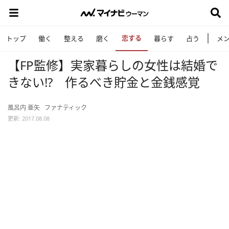
恋する
トップ
働く
整える
磨く
暮らす
占う
メ
【FP監修】実家暮らしの女性は結婚で
きない!? 作るべき貯金と金銭感覚
風呂内 亜矢
ファナティック
更新: 2017.08.08