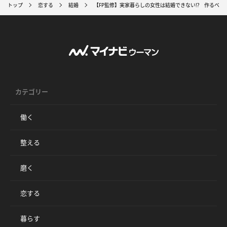
トップ
恋する
結婚
【FP監修】実家暮らしの女性は結婚できない!? 作るべき
カテゴリー
働く
整える
磨く
恋する
暮らす