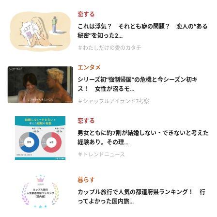
恋する
これは浮気？ それとも癖の問題？ 恋人の“ある
秘密”を知った2...
＃わたしだけの愛のカタチ
エンタメ
シリーズ初“強制帰国”の危機と今シーズン初キ
ス！ 女性が沼るモ...
＃シャッフルアイランド7考察
恋する
男女ともに約7割が結婚しない・できないと考えた
経験あり。その理...
＃トレンドニュース
暮らす
カップル旅行で人気の都道府県ランキング！ 行
ってよかった国内旅...