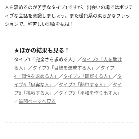
人を褒めるのが苦手なタイプ1ですが、出会いの場ではポジテ
ィブな会話を意識しましょう。また暖色系の柔らかなファッ
ションで、堅苦しい印象を払拭！
★ほかの結果も見る！
タイプ1「完全さを求める人」／
タイプ2「人を助け
る人」
／
タイプ3「目標を達成する人」
／
タイプ
4「個性を求める人」
／
タイプ5「観察する人」
／
タ
イプ6「忠実な人」
／
タイプ7「熱中する人」
／
タイ
プ8「挑戦する人」
／
タイプ9「平和を作り出す人」
／
質問ページへ戻る