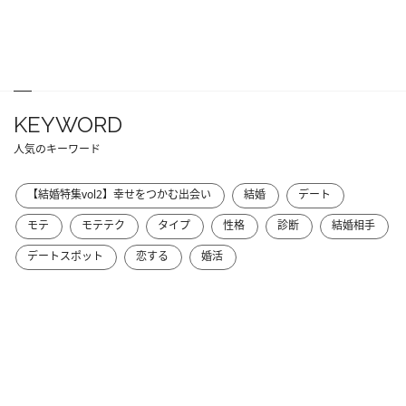
KEYWORD
人気のキーワード
【結婚特集vol2】幸せをつかむ出会い
結婚
デート
モテ
モテテク
タイプ
性格
診断
結婚相手
デートスポット
恋する
婚活