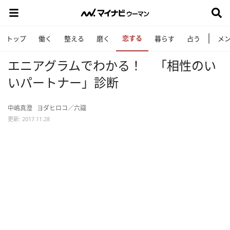
恋する
トップ
働く
整える
磨く
暮らす
占う
メ
エニアグラムでわかる！ 「相性のい
いパートナー」診断
中嶋真澄
ヨダヒロコ／六識
更新: 2017.11.28