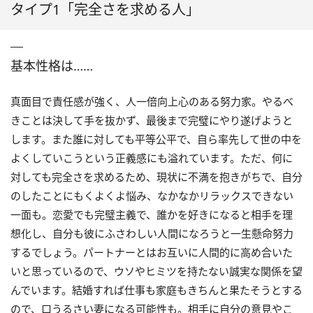
タイプ1「完全さを求める人」
基本性格は……
真面目で責任感が強く、人一倍向上心のある努力家。やるべ
きことは決して手を抜かず、最後まで完璧にやり遂げようと
します。また誰に対しても平等公平で、自ら率先して世の中を
よくしていこうという正義感にも溢れています。ただ、何に
対しても完全さを求めるため、現状に不満を抱きがちで、自分
のしたことにもくよくよ悩み、なかなかリラックスできない
一面も。恋愛でも完璧主義で、誰かを好きになると相手を理
想化し、自分も彼にふさわしい人間になろうと一生懸命努力
するでしょう。パートナーとはお互いに人間的に高め合いた
いと思っているので、ウソやヒミツを持たない誠実な関係を望
んでいます。結婚すれば仕事も家庭もきちんと果たそうとする
ので、口うるさい妻になる可能性も。相手に自分の意見やこ