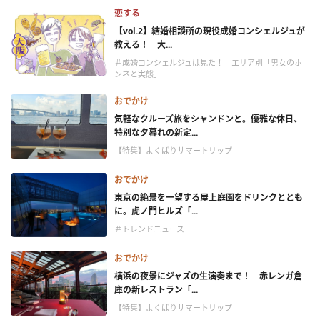
恋する
【vol.2】結婚相談所の現役成婚コンシェルジュが
教える！ 大...
＃成婚コンシェルジュは見た！ エリア別「男女のホ
ンネと実態」
おでかけ
気軽なクルーズ旅をシャンドンと。優雅な休日、
特別な夕暮れの新定...
【特集】よくばりサマートリップ
おでかけ
東京の絶景を一望する屋上庭園をドリンクととも
に。虎ノ門ヒルズ「...
＃トレンドニュース
おでかけ
横浜の夜景にジャズの生演奏まで！ 赤レンガ倉
庫の新レストラン「...
【特集】よくばりサマートリップ