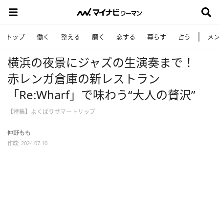
トップ
働く
整える
磨く
恋する
暮らす
占う
メ
横浜の夜景にジャズの生演奏まで！
赤レンガ倉庫の新レストラン
「Re:Wharf」で味わう“大人の贅沢”
【特集】よくばりサマートリップ
仲野もも
作成: 2024.07.10