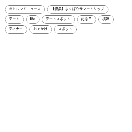
＃トレンドニュース
【特集】よくばりサマートリップ
デート
life
デートスポット
記念日
横浜
ディナー
おでかけ
スポット