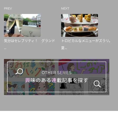
PREV
NEXT
気分はセレブリティ！ グランド
トロピカルなメニューがズラリ。
...
夏...