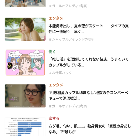
＃ガールオアレディ3考察
エンタメ
本能剥き出し、夏の恋がスタート！ タイプの異
性に一直線♡ 早く...
＃シャッフルアイランド7考察
働く
「推し活」を理解してくれない彼氏。うまくいく
カップルがしている...
＃お仕事ハック
エンタメ
“相思相愛カップルほぼなし”地獄の合コンバーベ
キューで泥沼婚活...
＃ガールオアレディ3考察
恋する
ムダ毛、匂い、肌……。独身男女の「異性の身だし
なみ」で“最もが...