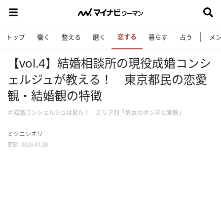
恋する
トップ
働く
整える
磨く
暮らす
占う
メ
【vol.4】結婚相談所の現役成婚コンシ
ェルジュが教える！ 東京都民の恋愛
観・結婚観の特徴
＃成婚コンシェルジュは見た！ エリア別「男女のホンネと実態」
ミクニシオリ
更新: 2025.07.28