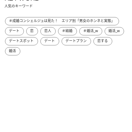
人気のキーワード
＃成婚コンシェルジュは見た！ エリア別「男女のホンネと実態」
デート
恋
恋人
＃結婚
＃婚活_w
婚活_w
デートスポット
デート
デートプラン
恋する
婚活