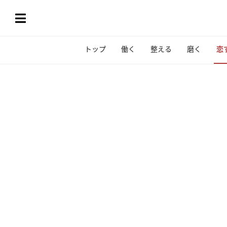
トップ
働く
整える
磨く
恋