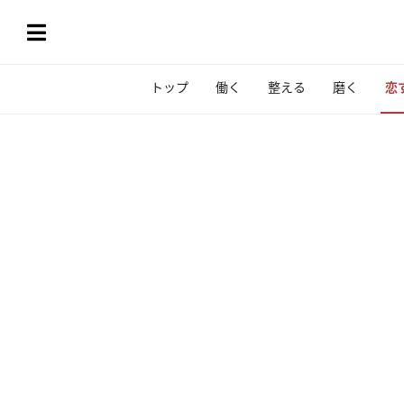
トップ
働く
整える
磨く
恋