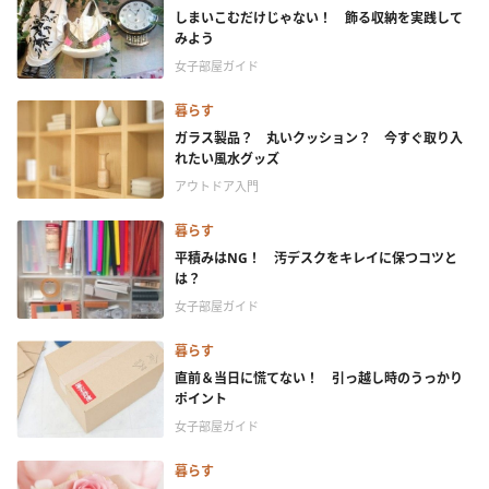
しまいこむだけじゃない！ 飾る収納を実践して
みよう
女子部屋ガイド
暮らす
ガラス製品？ 丸いクッション？ 今すぐ取り入
れたい風水グッズ
アウトドア入門
暮らす
平積みはNG！ 汚デスクをキレイに保つコツと
は？
女子部屋ガイド
暮らす
直前＆当日に慌てない！ 引っ越し時のうっかり
ポイント
女子部屋ガイド
暮らす