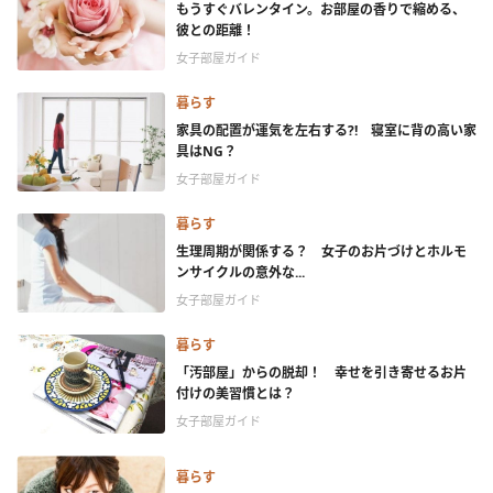
もうすぐバレンタイン。お部屋の香りで縮める、
彼との距離！
女子部屋ガイド
暮らす
家具の配置が運気を左右する?! 寝室に背の高い家
具はNG？
女子部屋ガイド
暮らす
生理周期が関係する？ 女子のお片づけとホルモ
ンサイクルの意外な...
女子部屋ガイド
暮らす
「汚部屋」からの脱却！ 幸せを引き寄せるお片
付けの美習慣とは？
女子部屋ガイド
暮らす